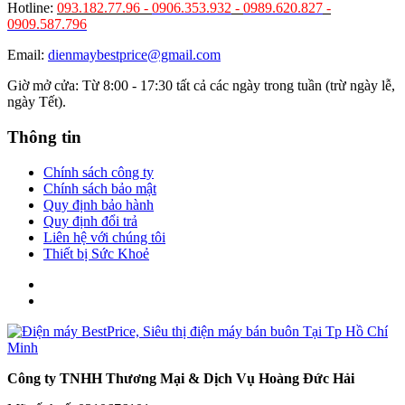
Hotline:
093.182.77.96 -
0906.353.932
-
0989.620.827
-
0909.587.796
Email:
dienmaybestprice@gmail.com
Giờ mở cửa: Từ 8:00 - 17:30 tất cả các ngày trong tuần (trừ ngày lễ,
ngày Tết).
Thông tin
Chính sách công ty
Chính sách bảo mật
Quy định bảo hành
Quy định đổi trả
Liên hệ với chúng tôi
Thiết bị Sức Khoẻ
Công ty TNHH Thương Mại & Dịch Vụ Hoàng Đức Hải