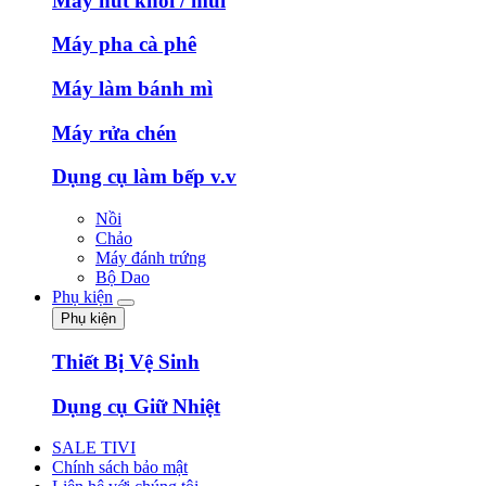
Máy hút khói / mùi
Máy pha cà phê
Máy làm bánh mì
Máy rửa chén
Dụng cụ làm bếp v.v
Nồi
Chảo
Máy đánh trứng
Bộ Dao
Phụ kiện
Phụ kiện
Thiết Bị Vệ Sinh
Dụng cụ Giữ Nhiệt
SALE TIVI
Chính sách bảo mật