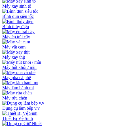
Máy xay sinh tố
Bình đun siêu tốc
Bình thủy điện
Máy ép trái cây
Máy vắt cam
Máy xay thịt
Máy hút khói / mùi
Máy pha cà phê
Máy làm bánh mì
Máy rửa chén
Dụng cụ làm bếp v.v
Thiết Bị Vệ Sinh