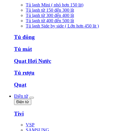
Tủ lạnh Mini ( nhỏ hơn 150 lit)
Tủ lạnh từ 150 đến 300 lít
Tủ lạnh từ 300 đến 400 lít
Tủ lạnh từ 400 đến 500 lít
Tủ lạnh Side by side ( Lớn hơn 450 lit )
Tủ đông
Tủ mát
Quạt Hơi Nước
Tủ rượu
Quạt
Điện tử
Điện tử
Tivi
VSP
SAMSUNG