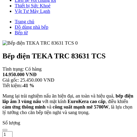
Liên hệ với chúng tôi
Thiết bị Sức Khoẻ
Vật Tư Máy Lạnh
Trang chủ
Đồ dùng nhà bếp
Bếp từ
Bếp điện TEKA TRC 83631 TCS
Tình trạng:
Có hàng
14.950.000 VNĐ
Giá gốc:
25.450.000 VNĐ
Tiết kiệm:
-41 %
Mang lại trải nghiệm nấu ăn hiện đại, an toàn và hiệu quả,
bếp điện
lắp âm 3 vùng nấu
với mặt kính
EuroKera cao cấp
, điều khiển
cảm ứng thông minh
và
công suất mạnh mẽ 5700W
, là lựa chọn
lý tưởng cho căn bếp tiện nghi và sang trọng.
Số lượng