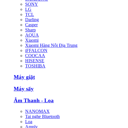
SONY
LG
TCL
Darling
Casper
Sharp
AQUA
Xiaomi
Xiaomi Hàng Nội Địa Trung
iFFALCON
COOCAA
HISENSE
TOSHIBA
Máy giặt
Máy sấy
Âm Thanh - Loa
NANOMAX
Tai nghe Bluetooth
Loa
Amply