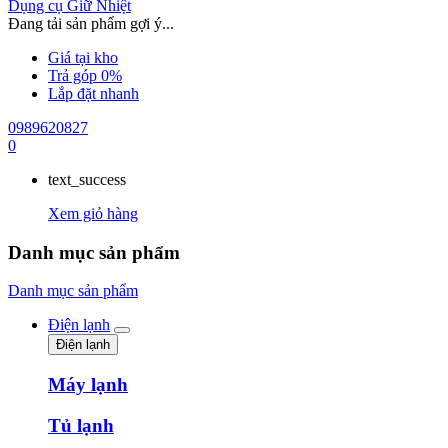
Dụng cụ Giữ Nhiệt
Đang tải sản phẩm gợi ý...
Giá tại kho
Trả góp 0%
Lắp đặt nhanh
0989620827
0
text_success
Xem giỏ hàng
Danh mục sản phẩm
Danh mục sản phẩm
Điện lạnh
Điện lạnh
Máy lạnh
Tủ lạnh