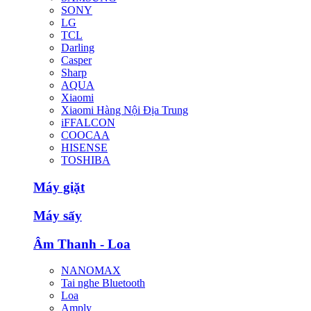
SONY
LG
TCL
Darling
Casper
Sharp
AQUA
Xiaomi
Xiaomi Hàng Nội Địa Trung
iFFALCON
COOCAA
HISENSE
TOSHIBA
Máy giặt
Máy sấy
Âm Thanh - Loa
NANOMAX
Tai nghe Bluetooth
Loa
Amply