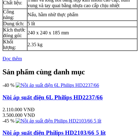
Chất liệu:
vung và tay quai bằng nhựa cao cấp chịu nhiệt
Công
Nấu, hầm nhừ thực phẩm
năng:
Dung tích:
5 lít
Kích thước
240 x 240 x 185 mm
đóng gói:
Khối
2.35 kg
lượng:
Đọc thêm
Sản phẩm cùng danh mục
-40 %
Nồi áp suất điện 6L Philips HD2237/66
2.110.000 VNĐ
3.500.000 VNĐ
-45 %
Nồi áp suất điện Philips HD2103/66 5 lít