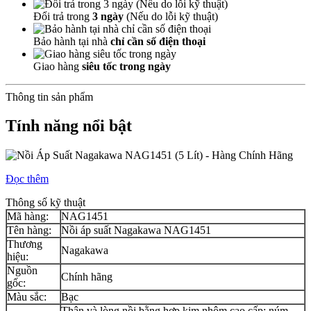
Đổi trả trong
3 ngày
(Nếu do lỗi kỹ thuật)
Bảo hành tại nhà
chỉ cần số điện thoại
Giao hàng
siêu tốc trong ngày
Thông tin sản phẩm
Tính năng nổi bật
Đọc thêm
Thông số kỹ thuật
Mã hàng:
NAG1451
Tên hàng:
Nồi áp suất Nagakawa NAG1451
Thương
Nagakawa
hiệu:
Nguồn
Chính hãng
gốc:
Màu sắc:
Bạc
Thân và lòng nồi bằng hợp kim nhôm cao cấp; núm