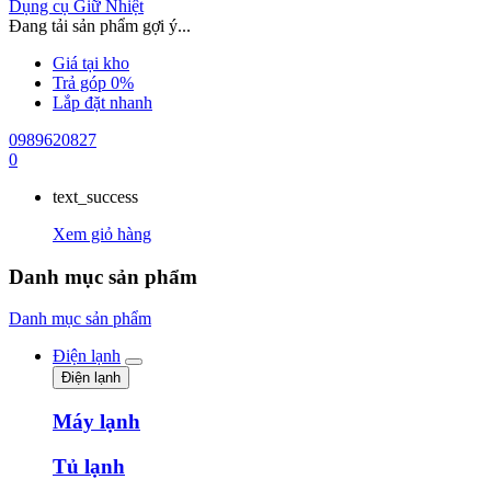
Dụng cụ Giữ Nhiệt
Đang tải sản phẩm gợi ý...
Giá tại kho
Trả góp 0%
Lắp đặt nhanh
0989620827
0
text_success
Xem giỏ hàng
Danh mục sản phẩm
Danh mục sản phẩm
Điện lạnh
Điện lạnh
Máy lạnh
Tủ lạnh