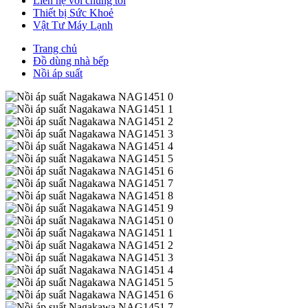
Liên hệ với chúng tôi
Thiết bị Sức Khoẻ
Vật Tư Máy Lạnh
Trang chủ
Đồ dùng nhà bếp
Nồi áp suất