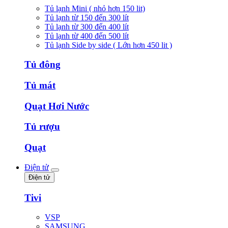
Tủ lạnh Mini ( nhỏ hơn 150 lit)
Tủ lạnh từ 150 đến 300 lít
Tủ lạnh từ 300 đến 400 lít
Tủ lạnh từ 400 đến 500 lít
Tủ lạnh Side by side ( Lớn hơn 450 lit )
Tủ đông
Tủ mát
Quạt Hơi Nước
Tủ rượu
Quạt
Điện tử
Điện tử
Tivi
VSP
SAMSUNG