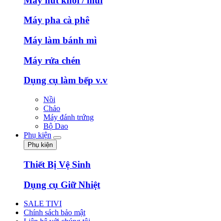
Máy hút khói / mùi
Máy pha cà phê
Máy làm bánh mì
Máy rửa chén
Dụng cụ làm bếp v.v
Nồi
Chảo
Máy đánh trứng
Bộ Dao
Phụ kiện
Phụ kiện
Thiết Bị Vệ Sinh
Dụng cụ Giữ Nhiệt
SALE TIVI
Chính sách bảo mật