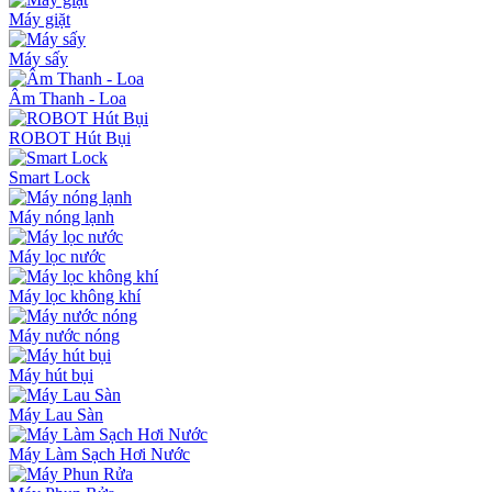
Máy giặt
Máy sấy
Âm Thanh - Loa
ROBOT Hút Bụi
Smart Lock
Máy nóng lạnh
Máy lọc nước
Máy lọc không khí
Máy nước nóng
Máy hút bụi
Máy Lau Sàn
Máy Làm Sạch Hơi Nước