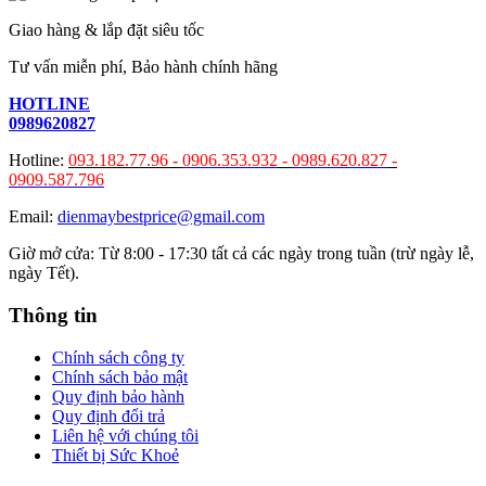
Giao hàng & lắp đặt siêu tốc
Tư vấn miễn phí, Bảo hành chính hãng
HOTLINE
0989620827
Hotline:
093.182.77.96 -
0906.353.932
-
0989.620.827
-
0909.587.796
Email:
dienmaybestprice@gmail.com
Giờ mở cửa: Từ 8:00 - 17:30 tất cả các ngày trong tuần (trừ ngày lễ,
ngày Tết).
Thông tin
Chính sách công ty
Chính sách bảo mật
Quy định bảo hành
Quy định đổi trả
Liên hệ với chúng tôi
Thiết bị Sức Khoẻ