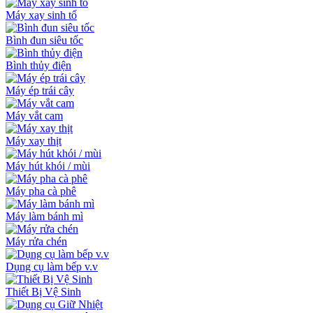
Máy xay sinh tố
Bình đun siêu tốc
Bình thủy điện
Máy ép trái cây
Máy vắt cam
Máy xay thịt
Máy hút khói / mùi
Máy pha cà phê
Máy làm bánh mì
Máy rửa chén
Dụng cụ làm bếp v.v
Thiết Bị Vệ Sinh