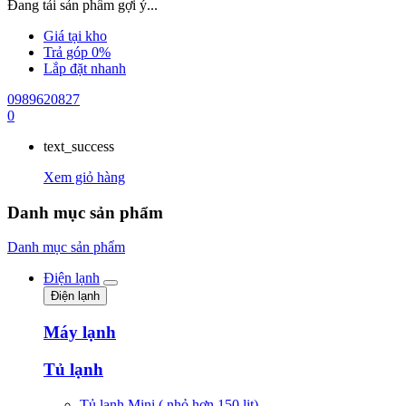
Đang tải sản phẩm gợi ý...
Giá tại kho
Trả góp 0%
Lắp đặt nhanh
0989620827
0
text_success
Xem giỏ hàng
Danh mục sản phẩm
Danh mục sản phẩm
Điện lạnh
Điện lạnh
Máy lạnh
Tủ lạnh
Tủ lạnh Mini ( nhỏ hơn 150 lit)