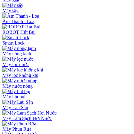
Máy sấy
Âm Thanh - Loa
ROBOT Hút Bụi
Smart Lock
Máy nóng lạnh
Máy lọc nước
Máy lọc không khí
Máy nước nóng
Máy hút bụi
Máy Lau Sàn
Máy Làm Sạch Hơi Nước
Máy Phun Rửa