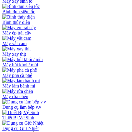
Máy xay sinh tố
Bình đun siêu tốc
Bình thủy điện
Máy ép trái cây
Máy vắt cam
Máy xay thịt
Máy hút khói / mùi
Máy pha cà phê
Máy làm bánh mì
Máy rửa chén
Dụng cụ làm bếp v.v
Thiết Bị Vệ Sinh
Dụng cụ Giữ Nhiệt