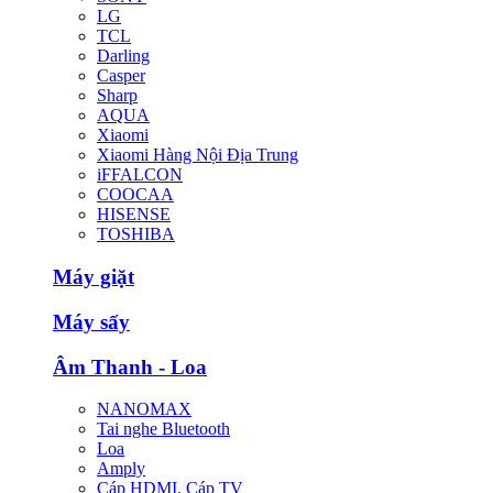
LG
TCL
Darling
Casper
Sharp
AQUA
Xiaomi
Xiaomi Hàng Nội Địa Trung
iFFALCON
COOCAA
HISENSE
TOSHIBA
Máy giặt
Máy sấy
Âm Thanh - Loa
NANOMAX
Tai nghe Bluetooth
Loa
Amply
Cáp HDMI, Cáp TV