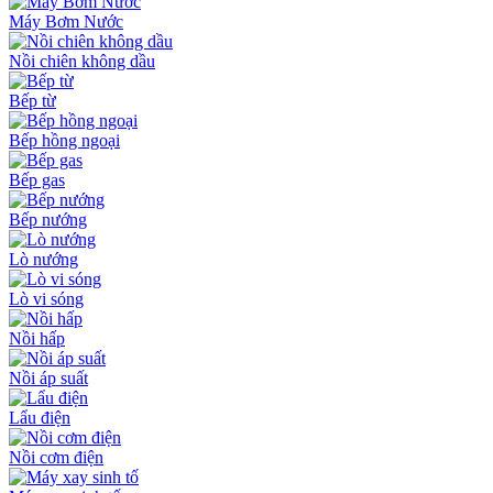
Máy Bơm Nước
Nồi chiên không dầu
Bếp từ
Bếp hồng ngoại
Bếp gas
Bếp nướng
Lò nướng
Lò vi sóng
Nồi hấp
Nồi áp suất
Lẩu điện
Nồi cơm điện