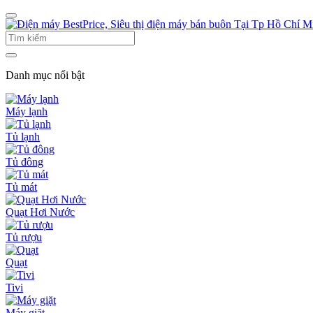
Danh mục nổi bật
Máy lạnh
Tủ lạnh
Tủ đông
Tủ mát
Quạt Hơi Nước
Tủ rượu
Quạt
Tivi
Máy giặt