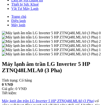
Liên hệ với chúng tôi
Thiết bị Sức Khoẻ
Vật Tư Máy Lạnh
Trang chủ
Điện lạnh
Máy lạnh
Máy lạnh âm trần LG Inverter 5 HP
ZTNQ48LMLA0 (3 Pha)
Tình trạng:
Có hàng
0 VNĐ
Giá gốc:
0 VNĐ
Tiết kiệm:
Máy
lạnh âm trần LG Inverter 5 HP ZTNQ48LMLA0 (3 Pha)
có