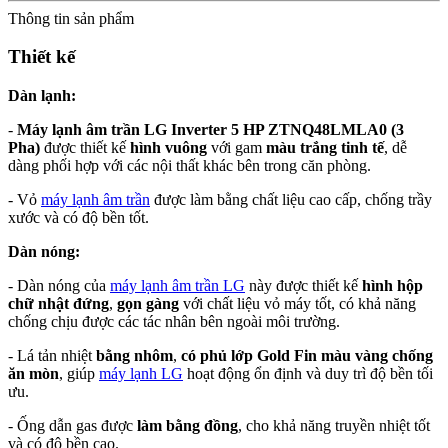
Thông tin sản phẩm
Thiết kế
Dàn lạnh:
-
Máy lạnh âm trần LG Inverter 5 HP ZTNQ48LMLA0 (3
Pha)
được thiết kế
hình vuông
với gam
màu trắng tinh tế
, dễ
dàng phối hợp với các nội thất khác bên trong căn phòng.
- Vỏ
máy lạnh âm trần
được làm bằng chất liệu cao cấp, chống trầy
xước và có độ bền tốt.
Dàn nóng:
- Dàn nóng của
máy lạnh âm trần LG
này được thiết kế
hình hộp
chữ nhật đứng
,
gọn gàng
với chất liệu vỏ máy tốt, có khả năng
chống chịu được các tác nhân bên ngoài môi trường.
- Lá tản nhiệt
bằng nhôm
,
có phủ lớp Gold Fin màu vàng chống
ăn mòn
, giúp
máy lạnh LG
hoạt động ổn định và duy trì độ bền tối
ưu.
- Ống dẫn gas được
làm bằng đồng
, cho khả năng truyền nhiệt tốt
và có độ bền cao.