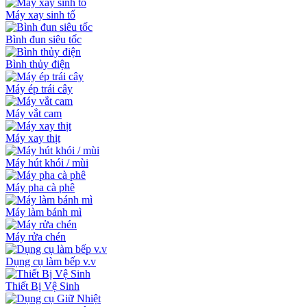
Máy xay sinh tố
Bình đun siêu tốc
Bình thủy điện
Máy ép trái cây
Máy vắt cam
Máy xay thịt
Máy hút khói / mùi
Máy pha cà phê
Máy làm bánh mì
Máy rửa chén
Dụng cụ làm bếp v.v
Thiết Bị Vệ Sinh