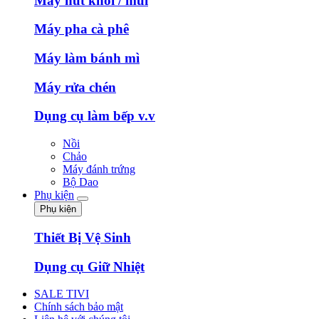
Máy hút khói / mùi
Máy pha cà phê
Máy làm bánh mì
Máy rửa chén
Dụng cụ làm bếp v.v
Nồi
Chảo
Máy đánh trứng
Bộ Dao
Phụ kiện
Phụ kiện
Thiết Bị Vệ Sinh
Dụng cụ Giữ Nhiệt
SALE TIVI
Chính sách bảo mật