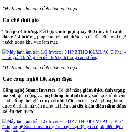
*Hình ảnh chỉ mang tính chất minh họa
Cơ chế thổi gió
Thổi gió 4 hướng
: Kết hợp
cánh quạt quay 360 độ
với
4 cánh
đảo gió 4 hướng
, giúp cho hơi lạnh được lan tỏa đều đến mọi ngõ
ngách trong khu vực làm mát.
*Hình ảnh chỉ mang tính chất minh họa
Các công nghệ tiết kiệm điện
Công nghệ Smart Inverter
: Có khả năng
giảm thiểu tình trạng
ma sát
, giúp động cơ
hoạt động ổn định
trong suốt quá trình vận
hành, đồng thời giúp
duy trì nhiệt độ
bên trong căn phòng luôn
được ổn định mà vẫn mang lại hiệu quả
tiết kiệm điện năng đáng
kể lên đến 40%
.