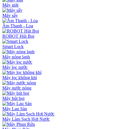
Máy giặt
Máy sấy
Âm Thanh - Loa
ROBOT Hút Bụi
Smart Lock
Máy nóng lạnh
Máy lọc nước
Máy lọc không khí
Máy nước nóng
Máy hút bụi
Máy Lau Sàn
Máy Làm Sạch Hơi Nước