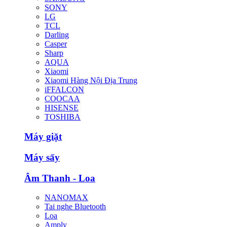
SONY
LG
TCL
Darling
Casper
Sharp
AQUA
Xiaomi
Xiaomi Hàng Nội Địa Trung
iFFALCON
COOCAA
HISENSE
TOSHIBA
Máy giặt
Máy sấy
Âm Thanh - Loa
NANOMAX
Tai nghe Bluetooth
Loa
Amply