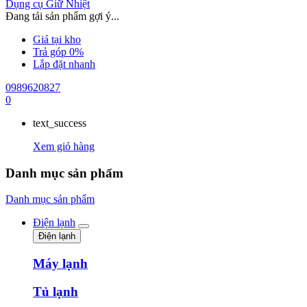
Dụng cụ Giữ Nhiệt
Đang tải sản phẩm gợi ý...
Giá tại kho
Trả góp 0%
Lắp đặt nhanh
0989620827
0
text_success
Xem giỏ hàng
Danh mục sản phẩm
Danh mục sản phẩm
Điện lạnh
Điện lạnh
Máy lạnh
Tủ lạnh