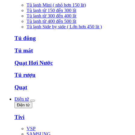
Tủ lạnh Mini ( nhỏ hơn 150 lit)
Tủ lạnh từ 150 đến 300 lít
Tủ lạnh từ 300 đến 400 lít
Tủ lạnh từ 400 đến 500 lít
Tủ lạnh Side by side ( Lớn hơn 450 lit )
Tủ đông
Tủ mát
Quạt Hơi Nước
Tủ rượu
Quạt
Điện tử
Điện tử
Tivi
VSP
SAMSUNG