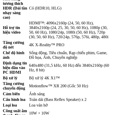
tương thích
HDR (Dải tần
Có (HDR10, HLG)
nhạy sáng
cao)
HDMI™: 4096x2160p (24, 50, 60 Hz),
Hỗ trợ tín
3840x2160p (24, 25, 30, 50, 60 Hz), 1080p (30,
hiệu video
50, 60 Hz), 1080/24p, 1080i (50, 60 Hz), 720p
(30, 50, 60 Hz), 720/24p, 576p, 576i, 480p, 480i
Tăng cường
4K X-Reality™ PRO
độ nét
Chế độ hình
Sống động, Tiêu chuẩn, Rạp chiếu phim, Game,
ảnh
Đồ họa, Ảnh, Chuyên nghiệp
Định dạng tín
640x480 (31,5 kHz, 60 Hz) đến 3840x2160p (60
hiệu đầu vào
Hz, 8 bit)
PC HDMI
Bộ xử lý
Bộ xử lý 4K X1™
Tăng cường
Motionflow™ XR 200 (Gốc 50 Hz)
chuyển động
Cảm biến
Ánh sáng
Cấu hình loa
Toàn dải (Bass Reflex Speaker) x 2
Loại loa
Loa ván hở
Công suất âm
10W + 10W