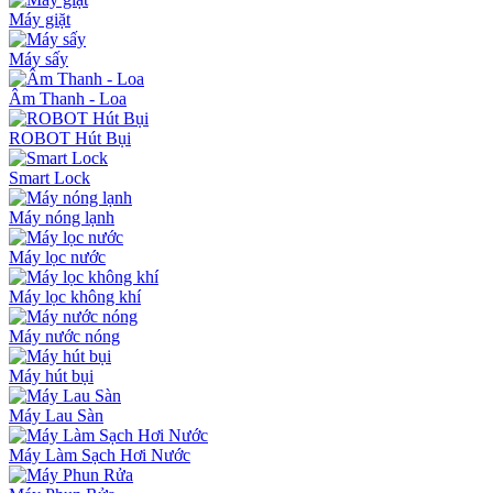
Máy giặt
Máy sấy
Âm Thanh - Loa
ROBOT Hút Bụi
Smart Lock
Máy nóng lạnh
Máy lọc nước
Máy lọc không khí
Máy nước nóng
Máy hút bụi
Máy Lau Sàn
Máy Làm Sạch Hơi Nước