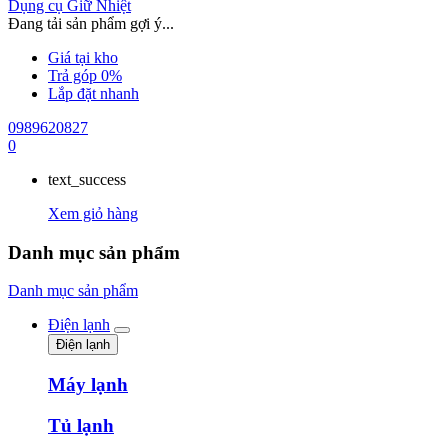
Dụng cụ Giữ Nhiệt
Đang tải sản phẩm gợi ý...
Giá tại kho
Trả góp 0%
Lắp đặt nhanh
0989620827
0
text_success
Xem giỏ hàng
Danh mục sản phẩm
Danh mục sản phẩm
Điện lạnh
Điện lạnh
Máy lạnh
Tủ lạnh