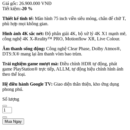
Giá gốc:
26.900.000 VNĐ
Tiết kiệm:
-20 %
Thiết kế tinh tế:
Màn hình 75 inch viền siêu mỏng, chân đế chữ T,
phù hợp mọi không gian.
Hình ảnh 4K sắc nét:
Độ phân giải 4K, bộ xử lý 4K X1 mạnh mẽ,
công nghệ 4K X-Reality™ PRO, Motionflow XR, Live Colour.
Âm thanh sống động:
Công nghệ Clear Phase, Dolby Atmos®,
DTS:X® mang lại âm thanh vòm bao trùm.
Trải nghiệm game mượt mà:
Điều chỉnh HDR tự động, phát
game PlayStation® trực tiếp, ALLM, tự động hiệu chỉnh hình ảnh
theo thể loại.
Hệ điều hành Google TV:
Giao diện thân thiện, kho ứng dụng
phong phú.
Số lượng
Mua Ngay