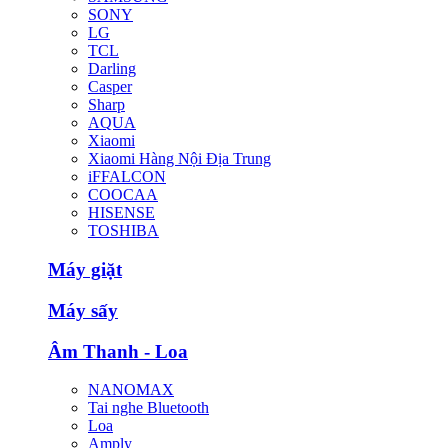
SONY
LG
TCL
Darling
Casper
Sharp
AQUA
Xiaomi
Xiaomi Hàng Nội Địa Trung
iFFALCON
COOCAA
HISENSE
TOSHIBA
Máy giặt
Máy sấy
Âm Thanh - Loa
NANOMAX
Tai nghe Bluetooth
Loa
Amply