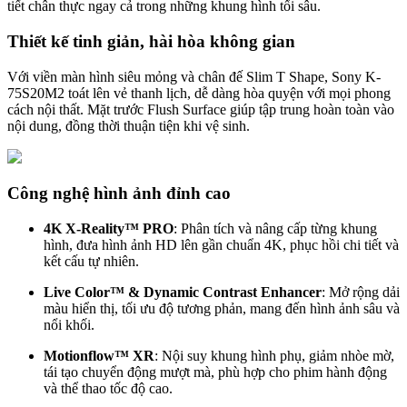
tiết chân thực ngay cả trong những khung hình tối sâu​.
Thiết kế tinh giản, hài hòa không gian
Với viền màn hình siêu mỏng và chân đế Slim T Shape, Sony K-
75S20M2 toát lên vẻ thanh lịch, dễ dàng hòa quyện với mọi phong
cách nội thất. Mặt trước Flush Surface giúp tập trung hoàn toàn vào
nội dung, đồng thời thuận tiện khi vệ sinh.
Công nghệ hình ảnh đỉnh cao
4K X‑Reality™ PRO
: Phân tích và nâng cấp từng khung
hình, đưa hình ảnh HD lên gần chuẩn 4K, phục hồi chi tiết và
kết cấu tự nhiên.
Live Color™ & Dynamic Contrast Enhancer
: Mở rộng dải
màu hiển thị, tối ưu độ tương phản, mang đến hình ảnh sâu và
nổi khối.
Motionflow™ XR
: Nội suy khung hình phụ, giảm nhòe mờ,
tái tạo chuyển động mượt mà, phù hợp cho phim hành động
và thể thao tốc độ cao.