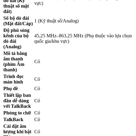
dò đài (Kỹ
vực)
thuật số mặt
đất)
Số bộ dò đài
1 (Kỹ thuật số/Analog)
(Mặt đất/Cáp)
Độ phủ sóng
kênh của bộ
45,25 MHz–863,25 MHz (Phụ thuộc vào lựa chọn
dò đài
quốc gia/khu vực)
(Analog)
Mô tả bằng
âm thanh
Có
(phím Âm
thanh)
Trình đọc
Có
màn hình
Phụ đề
Có
Thiết lập ban
đầu dễ dàng
Có
với TalkBack
Phóng to chữ
Có
TalkBack
Có
Cài đặt âm
lượng khi bật
Có