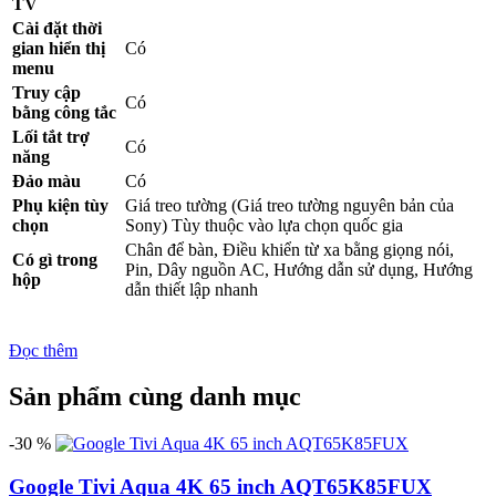
TV
Cài đặt thời
gian hiển thị
Có
menu
Truy cập
Có
bằng công tắc
Lối tắt trợ
Có
năng
Đảo màu
Có
Phụ kiện tùy
Giá treo tường (Giá treo tường nguyên bản của
chọn
Sony) Tùy thuộc vào lựa chọn quốc gia
Chân để bàn, Điều khiển từ xa bằng giọng nói,
Có gì trong
Pin, Dây nguồn AC, Hướng dẫn sử dụng, Hướng
hộp
dẫn thiết lập nhanh
Đọc thêm
Sản phẩm cùng danh mục
-30 %
Google Tivi Aqua 4K 65 inch AQT65K85FUX