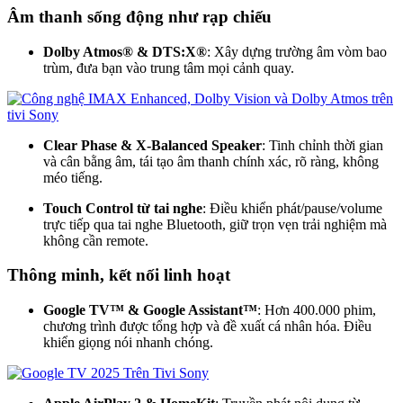
Âm thanh sống động như rạp chiếu
Dolby Atmos®
& DTS:X®
: Xây dựng trường âm vòm bao
trùm, đưa bạn vào trung tâm mọi cảnh quay.
Clear Phase & X‑Balanced Speaker
: Tinh chỉnh thời gian
và cân bằng âm, tái tạo âm thanh chính xác, rõ ràng, không
méo tiếng.
Touch Control từ tai nghe
: Điều khiển phát/pause/volume
trực tiếp qua tai nghe Bluetooth, giữ trọn vẹn trải nghiệm mà
không cần remote​.
Thông minh, kết nối linh hoạt
Google TV™
& Google Assistant™
: Hơn 400.000 phim,
chương trình được tổng hợp và đề xuất cá nhân hóa. Điều
khiển giọng nói nhanh chóng.