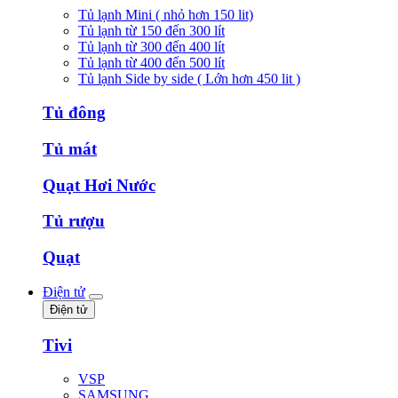
Tủ lạnh Mini ( nhỏ hơn 150 lit)
Tủ lạnh từ 150 đến 300 lít
Tủ lạnh từ 300 đến 400 lít
Tủ lạnh từ 400 đến 500 lít
Tủ lạnh Side by side ( Lớn hơn 450 lit )
Tủ đông
Tủ mát
Quạt Hơi Nước
Tủ rượu
Quạt
Điện tử
Điện tử
Tivi
VSP
SAMSUNG