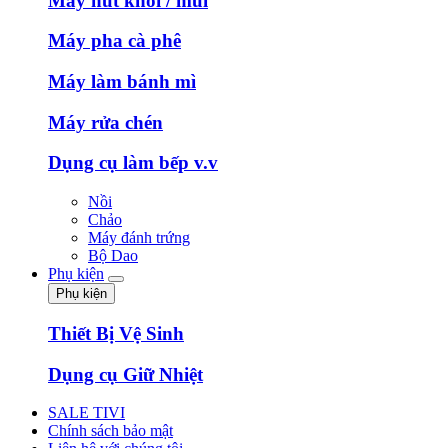
Máy hút khói / mùi
Máy pha cà phê
Máy làm bánh mì
Máy rửa chén
Dụng cụ làm bếp v.v
Nồi
Chảo
Máy đánh trứng
Bộ Dao
Phụ kiện
Phụ kiện
Thiết Bị Vệ Sinh
Dụng cụ Giữ Nhiệt
SALE TIVI
Chính sách bảo mật