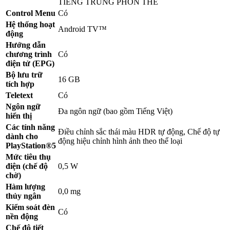
TIẾNG TRUNG PHỒN THỂ
Control Menu
Có
Hệ thống hoạt
Android TV™
động
Hướng dẫn
chương trình
Có
điện tử (EPG)
Bộ lưu trữ
16 GB
tích hợp
Teletext
Có
Ngôn ngữ
Đa ngôn ngữ (bao gồm Tiếng Việt)
hiển thị
Các tính năng
Điều chỉnh sắc thái màu HDR tự động, Chế độ tự
dành cho
động hiệu chỉnh hình ảnh theo thể loại
PlayStation®5
Mức tiêu thụ
điện (chế độ
0,5 W
chờ)
Hàm lượng
0,0 mg
thủy ngân
Kiểm soát đèn
Có
nền động
Chế độ tiết