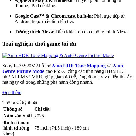
Apple AirPlay 2 & HomeKit
: Truyền phát nội dung từ
iPhone, iPad dễ dàng.
Google Cast™ & Chromecast built‑in
: Phát trực tiếp từ
Android hoặc máy tính lên tivi.
Tương thích Alexa
: Điều khiển qua loa thông minh Alexa.
Trải nghiệm chơi game tối ưu
Sony K-75S20M2 hỗ trợ
Auto HDR Tone Mapping
và
Auto
Genre Picture Mode
cho PS5®, cùng các tính năng HDMI 2.1
như ALLM và VRR, giúp giảm độ trễ, tăng độ nhạy và hiển thị sắc
nét ngay cả trong những pha hành động nhanh​.
Đọc thêm
Thông số kỹ thuật
Thông số
Chi tiết
Năm sản xuất
2025
Kích cỡ màn
hình (đường
75 inch (74,5 inch) / 189 cm
chéo)