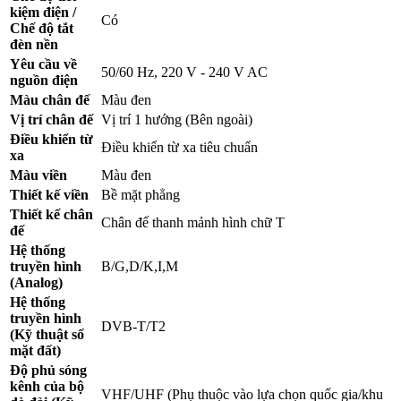
kiệm điện /
Có
Chế độ tắt
đèn nền
Yêu cầu về
50/60 Hz, 220 V - 240 V AC
nguồn điện
Màu chân đế
Màu đen
Vị trí chân đế
Vị trí 1 hướng (Bên ngoài)
Điều khiển từ
Điều khiển từ xa tiêu chuẩn
xa
Màu viền
Màu đen
Thiết kế viền
Bề mặt phẳng
Thiết kế chân
Chân đế thanh mảnh hình chữ T
đế
Hệ thống
truyền hình
B/G,D/K,I,M
(Analog)
Hệ thống
truyền hình
DVB-T/T2
(Kỹ thuật số
mặt đất)
Độ phủ sóng
kênh của bộ
VHF/UHF (Phụ thuộc vào lựa chọn quốc gia/khu