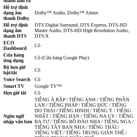
thanh đầu ra
Hỗ trợ định
dạng âm
Dolby™ Audio, Dolby™ Atmos
thanh Dolby
Hỗ trợ định
DTS Digital Surround, DTS Express, DTS-HD
dạng âm
Master Audio, DTS-HD High Resolution Audio,
thanh DTS
DTS:X
ECO
Có
Dashboard
Cửa hàng
Có (Cửa hàng Google Play)
ứng dụng
Bộ hẹn giờ
Có
bật/tắt
Voice Search
Có
Smart TV
Google TV™
Hẹn giờ tắt
Có
TIẾNG Ả RẬP / TIẾNG ANH / TIẾNG PHẦN
LAN / TIẾNG PHÁP / TIẾNG ĐỨC / TIẾNG
DO THÁI / TIẾNG HINDI / TIẾNG Ý / TIẾNG
Ngôn ngữ
NHẬT / TIẾNG HÀN / TIẾNG NA UY / TIẾNG
nhập văn bản
BA TƯ / TIẾNG BỒ ĐÀO NHA / TIẾNG NGA /
TIẾNG TÂY BAN NHA / TIẾNG THÁI /
TIẾNG VIỆT / TIẾNG TRUNG GIẢN THỂ /