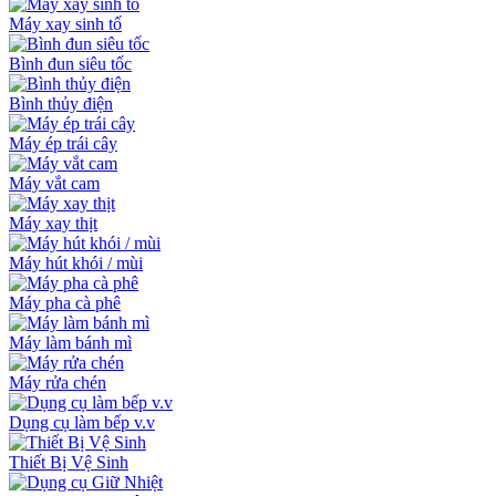
Máy xay sinh tố
Bình đun siêu tốc
Bình thủy điện
Máy ép trái cây
Máy vắt cam
Máy xay thịt
Máy hút khói / mùi
Máy pha cà phê
Máy làm bánh mì
Máy rửa chén
Dụng cụ làm bếp v.v
Thiết Bị Vệ Sinh