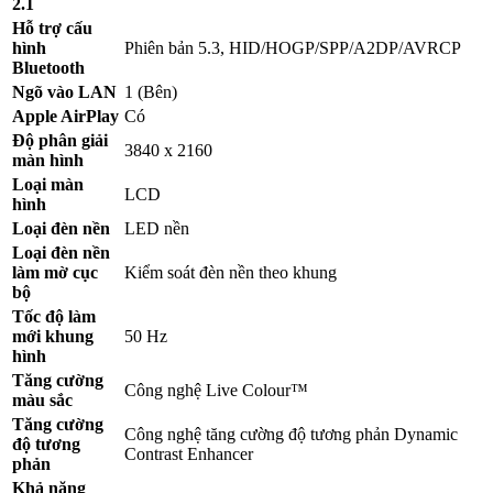
2.1
Hỗ trợ cấu
hình
Phiên bản 5.3, HID/HOGP/SPP/A2DP/AVRCP
Bluetooth
Ngõ vào LAN
1 (Bên)
Apple AirPlay
Có
Độ phân giải
3840 x 2160
màn hình
Loại màn
LCD
hình
Loại đèn nền
LED nền
Loại đèn nền
làm mờ cục
Kiểm soát đèn nền theo khung
bộ
Tốc độ làm
mới khung
50 Hz
hình
Tăng cường
Công nghệ Live Colour™
màu sắc
Tăng cường
Công nghệ tăng cường độ tương phản Dynamic
độ tương
Contrast Enhancer
phản
Khả năng