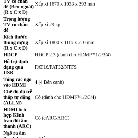
TV có chân
Xấp xỉ 1670 x 1033 x 393 mm
đế (Bên ngoài)
(R x C x D)
Trọng lượng
TV có chân
Xấp xỉ 29 kg
đế
Kích thước
thùng đựng
Xấp xỉ 1800 x 1115 x 210 mm
(R x C x D)
HDCP
HDCP 2.3 (dành cho HDMI™1/2/3/4)
Hỗ trợ định
dạng qua
FAT16/FAT32/NTFS
USB
Tổng các ngõ
4 (4 Bên cạnh)
vào HDMI
Chế độ độ trễ
thấp tự động
Có (dành cho HDMI™1/2/3/4)
(ALLM)
HDMI tích
hợp Kênh
Có (eARC/ARC)
trao đổi âm
thanh (ARC)
Ngõ ra âm