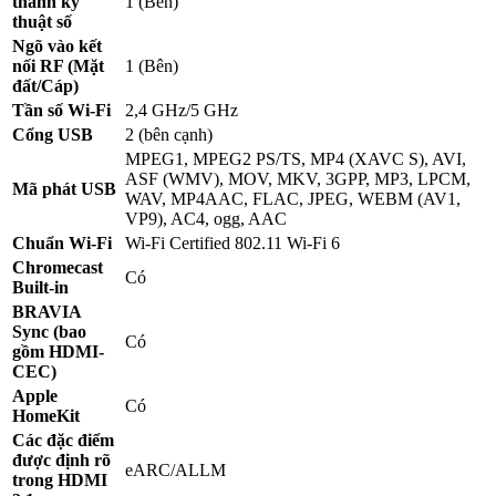
thanh kỹ
1 (Bên)
thuật số
Ngõ vào kết
nối RF (Mặt
1 (Bên)
đất/Cáp)
Tần số Wi-Fi
2,4 GHz/5 GHz
Cổng USB
2 (bên cạnh)
MPEG1, MPEG2 PS/TS, MP4 (XAVC S), AVI,
ASF (WMV), MOV, MKV, 3GPP, MP3, LPCM,
Mã phát USB
WAV, MP4AAC, FLAC, JPEG, WEBM (AV1,
VP9), AC4, ogg, AAC
Chuẩn Wi-Fi
Wi-Fi Certified 802.11 Wi-Fi 6
Chromecast
Có
Built-in
BRAVIA
Sync (bao
Có
gồm HDMI-
CEC)
Apple
Có
HomeKit
Các đặc điểm
được định rõ
eARC/ALLM
trong HDMI