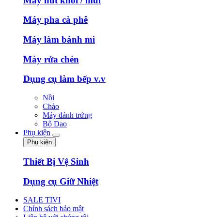
Máy hút khói / mùi
Máy pha cà phê
Máy làm bánh mì
Máy rửa chén
Dụng cụ làm bếp v.v
Nồi
Chảo
Máy đánh trứng
Bộ Dao
Phụ kiện
Phụ kiện
Thiết Bị Vệ Sinh
Dụng cụ Giữ Nhiệt
SALE TIVI
Chính sách bảo mật