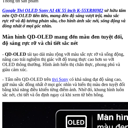
Thông tin sản phẩm
Google Tivi OLED Sony AI 4K 55 inch K-55XR80M2
sở hữu tấm
nền QD‑OLED tiên tiến, mang đến độ sáng vượt trội, màu sắc
rực rỡ và độ tương phản sâu, cho hình ảnh sắc nét, sống động và
đồng nhất ở mọi góc nhìn.
Màn hình QD-OLED mang đến màu đen tuyệt đối,
độ sáng rực rỡ và chi tiết sắc nét
-
QD-OLED
tái tạo dải màu rộng với màu sắc rực rỡ và sống động,
nâng cao trải nghiệm thị giác với độ trung thực cao hơn so với
OLED thông thường. Hình ảnh hiển thị chân thực, phong phú và
giàu cảm xúc.
- Tấm nền QD-OLED trên
tivi Sony
có khả năng đạt độ sáng cao,
giữ màu sắc đồng nhất ở mọi góc nhìn và hiển thị màu đen tuyệt đối
bằng khả năng điều khiển từng điểm ảnh. Nhờ đó, khung hình luôn
sắc nét, chi tiết và ổn định ngay cả khi xem từ bên hông.