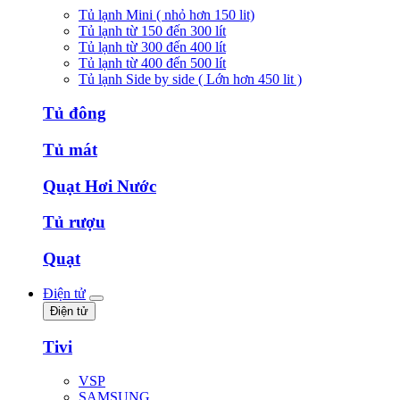
Tủ lạnh Mini ( nhỏ hơn 150 lit)
Tủ lạnh từ 150 đến 300 lít
Tủ lạnh từ 300 đến 400 lít
Tủ lạnh từ 400 đến 500 lít
Tủ lạnh Side by side ( Lớn hơn 450 lit )
Tủ đông
Tủ mát
Quạt Hơi Nước
Tủ rượu
Quạt
Điện tử
Điện tử
Tivi
VSP
SAMSUNG