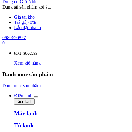
Dụng cụ Giữ Nhiệt
Đang tải sản phẩm gợi ý...
Giá tại kho
Trả góp 0%
Lắp đặt nhanh
0989620827
0
text_success
Xem giỏ hàng
Danh mục sản phẩm
Danh mục sản phẩm
Điện lạnh
Điện lạnh
Máy lạnh
Tủ lạnh