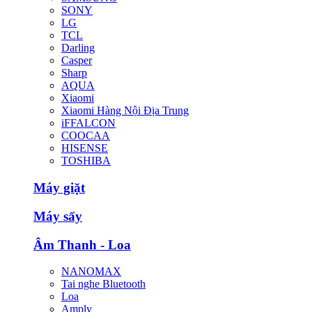
SONY
LG
TCL
Darling
Casper
Sharp
AQUA
Xiaomi
Xiaomi Hàng Nội Địa Trung
iFFALCON
COOCAA
HISENSE
TOSHIBA
Máy giặt
Máy sấy
Âm Thanh - Loa
NANOMAX
Tai nghe Bluetooth
Loa
Amply