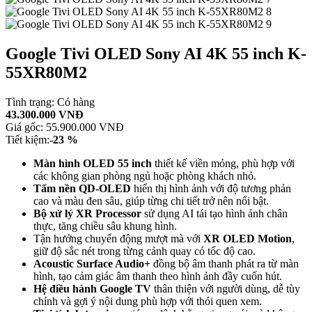
Google Tivi OLED Sony AI 4K 55 inch K-
55XR80M2
Tình trạng:
Có hàng
43.300.000 VNĐ
Giá gốc:
55.900.000 VNĐ
Tiết kiệm:
-23 %
Màn hình OLED 55 inch
thiết kế viền mỏng, phù hợp với
các không gian phòng ngủ hoặc phòng khách nhỏ.
Tấm nền QD-OLED
hiển thị hình ảnh với độ tương phản
cao và màu đen sâu, giúp từng chi tiết trở nên nổi bật.
Bộ xử lý
XR Processor
sử dụng AI tái tạo hình ảnh chân
thực, tăng chiều sâu khung hình.
Tận hưởng chuyển động mượt mà với
XR OLED Motion
,
giữ độ sắc nét trong từng cảnh quay có tốc độ cao.
Acoustic Surface Audio+
đồng bộ âm thanh phát ra từ màn
hình, tạo cảm giác âm thanh theo hình ảnh đầy cuốn hút.
Hệ điều hành Google TV
thân thiện với người dùng, dễ tùy
chỉnh và gợi ý nội dung phù hợp với thói quen xem.