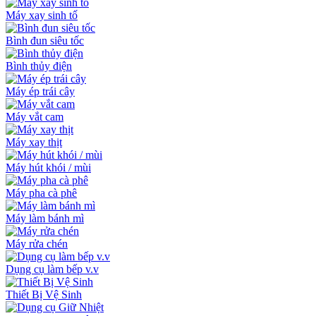
Máy xay sinh tố
Bình đun siêu tốc
Bình thủy điện
Máy ép trái cây
Máy vắt cam
Máy xay thịt
Máy hút khói / mùi
Máy pha cà phê
Máy làm bánh mì
Máy rửa chén
Dụng cụ làm bếp v.v
Thiết Bị Vệ Sinh