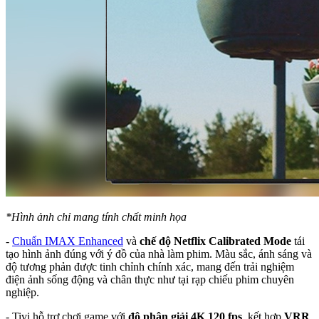
*Hình ảnh chỉ mang tính chất minh họa
-
Chuẩn IMAX Enhanced
và
chế độ Netflix Calibrated Mode
tái
tạo hình ảnh đúng với ý đồ của nhà làm phim. Màu sắc, ánh sáng và
độ tương phản được tinh chỉnh chính xác, mang đến trải nghiệm
điện ảnh sống động và chân thực như tại rạp chiếu phim chuyên
nghiệp.
- Tivi hỗ trợ chơi game với
độ phân giải 4K 120 fps
, kết hợp
VRR