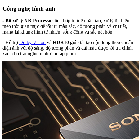
Công nghệ hình ảnh
-
Bộ xử lý XR Processor
tích hợp trí tuệ nhân tạo, xử lý tín hiệu
theo thời gian thực để tối ưu màu sắc, độ tương phản và chi tiết,
mang lại khung hình tự nhiên, sống động và sắc nét hơn.
- Hỗ trợ
Dolby Vision
và
HDR10
giúp tái tạo nội dung theo chuẩn
điện ảnh với độ sáng, độ tương phản và dải màu được tối ưu chính
xác, cho trải nghiệm như tại rạp phim.