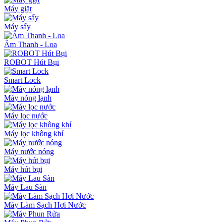
Máy giặt
Máy sấy
Âm Thanh - Loa
ROBOT Hút Bụi
Smart Lock
Máy nóng lạnh
Máy lọc nước
Máy lọc không khí
Máy nước nóng
Máy hút bụi
Máy Lau Sàn
Máy Làm Sạch Hơi Nước