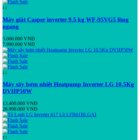
:
:
Máy giặt Casper inverter 9.5 kg WF-95VG5 lồng
ngang
5.000.000 VNĐ
7.990.000 VNĐ
:
:
Máy sấy bơm nhiệt Heatpump Inverter LG 10.5Kg
DVHP50W
13.400.000 VNĐ
28.990.000 VNĐ
:
: