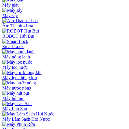
Máy giặt
Máy sấy
Âm Thanh - Loa
ROBOT Hút Bụi
Smart Lock
Máy nóng lạnh
Máy lọc nước
Máy lọc không khí
Máy nước nóng
Máy hút bụi
Máy Lau Sàn
Máy Làm Sạch Hơi Nước