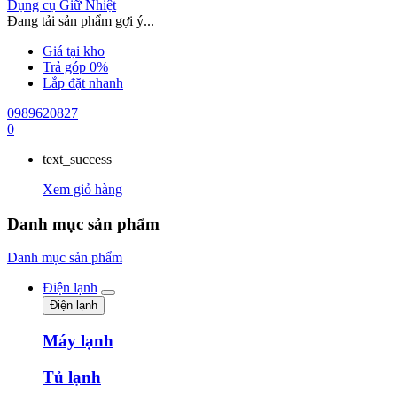
Dụng cụ Giữ Nhiệt
Đang tải sản phẩm gợi ý...
Giá tại kho
Trả góp 0%
Lắp đặt nhanh
0989620827
0
text_success
Xem giỏ hàng
Danh mục sản phẩm
Danh mục sản phẩm
Điện lạnh
Điện lạnh
Máy lạnh
Tủ lạnh