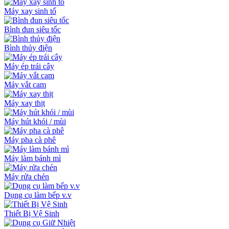
Máy xay sinh tố
Bình đun siêu tốc
Bình thủy điện
Máy ép trái cây
Máy vắt cam
Máy xay thịt
Máy hút khói / mùi
Máy pha cà phê
Máy làm bánh mì
Máy rửa chén
Dụng cụ làm bếp v.v
Thiết Bị Vệ Sinh