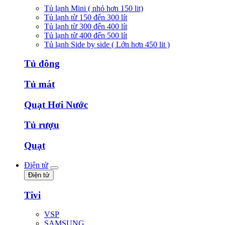
Tủ lạnh Mini ( nhỏ hơn 150 lit)
Tủ lạnh từ 150 đến 300 lít
Tủ lạnh từ 300 đến 400 lít
Tủ lạnh từ 400 đến 500 lít
Tủ lạnh Side by side ( Lớn hơn 450 lit )
Tủ đông
Tủ mát
Quạt Hơi Nước
Tủ rượu
Quạt
Điện tử
Điện tử
Tivi
VSP
SAMSUNG