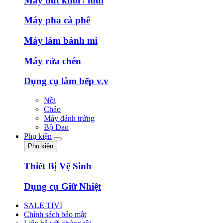
Máy hút khói / mùi
Máy pha cà phê
Máy làm bánh mì
Máy rửa chén
Dụng cụ làm bếp v.v
Nồi
Chảo
Máy đánh trứng
Bộ Dao
Phụ kiện
Phụ kiện
Thiết Bị Vệ Sinh
Dụng cụ Giữ Nhiệt
SALE TIVI
Chính sách bảo mật