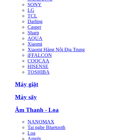
SONY
LG
TCL
Darling
Casper
Sharp
AQUA
Xiaomi
Xiaomi Hàng Nội Địa Trung
iFFALCON
COOCAA
HISENSE
TOSHIBA
Máy giặt
Máy sấy
Âm Thanh - Loa
NANOMAX
Tai nghe Bluetooth
Loa
Amply